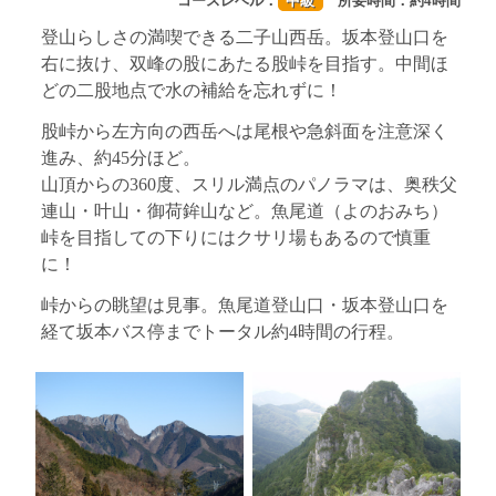
コースレベル：
中級
所要時間：約4時間
登山らしさの満喫できる二子山西岳。坂本登山口を
右に抜け、双峰の股にあたる股峠を目指す。中間ほ
どの二股地点で水の補給を忘れずに！
股峠から左方向の西岳へは尾根や急斜面を注意深く
進み、約45分ほど。
山頂からの360度、スリル満点のパノラマは、奥秩父
連山・叶山・御荷鉾山など。魚尾道（よのおみち）
峠を目指しての下りにはクサリ場もあるので慎重
に！
峠からの眺望は見事。魚尾道登山口・坂本登山口を
経て坂本バス停までトータル約4時間の行程。