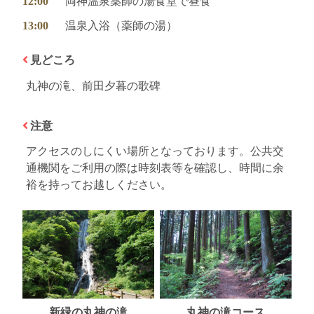
12:00
両神温泉薬師の湯食堂で昼食
13:00
温泉入浴（薬師の湯）
見どころ
丸神の滝、前田夕暮の歌碑
注意
アクセスのしにくい場所となっております。公共交
通機関をご利用の際は時刻表等を確認し、時間に余
裕を持ってお越しください。
新緑の丸神の滝
丸神の滝コース