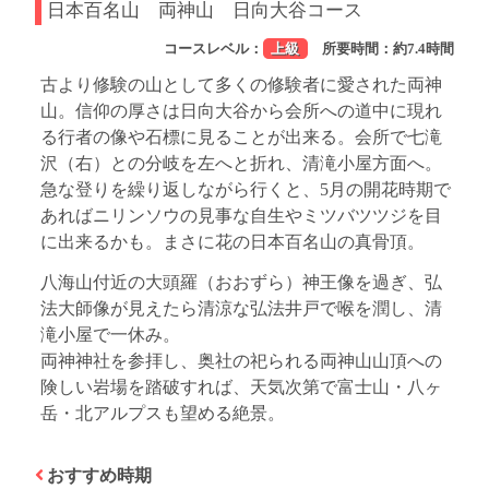
日本百名山 両神山 日向大谷コース
コースレベル：
上級
所要時間：約7.4時間
古より修験の山として多くの修験者に愛された両神
山。信仰の厚さは日向大谷から会所への道中に現れ
る行者の像や石標に見ることが出来る。会所で七滝
沢（右）との分岐を左へと折れ、清滝小屋方面へ。
急な登りを繰り返しながら行くと、5月の開花時期で
あればニリンソウの見事な自生やミツバツツジを目
に出来るかも。まさに花の日本百名山の真骨頂。
八海山付近の大頭羅（おおずら）神王像を過ぎ、弘
法大師像が見えたら清涼な弘法井戸で喉を潤し、清
滝小屋で一休み。
両神神社を参拝し、奥社の祀られる両神山山頂への
険しい岩場を踏破すれば、天気次第で富士山・八ヶ
岳・北アルプスも望める絶景。
おすすめ時期