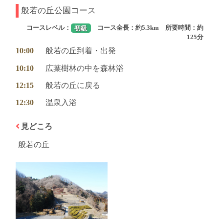
般若の丘公園コース
コースレベル：
初級
コース全長：約5.3km 所要時間：約
125分
10:00
般若の丘到着・出発
10:10
広葉樹林の中を森林浴
12:15
般若の丘に戻る
12:30
温泉入浴
見どころ
般若の丘