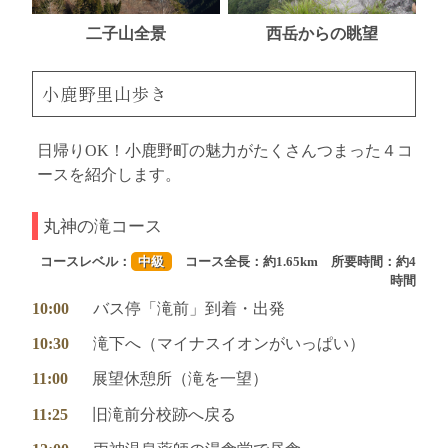
二子山全景
西岳からの眺望
小鹿野里山歩き
日帰りOK！小鹿野町の魅力がたくさんつまった４コ
ースを紹介します。
丸神の滝コース
コースレベル：
中級
コース全長：約1.65km 所要時間：約4
時間
10:00
バス停「滝前」到着・出発
10:30
滝下へ（マイナスイオンがいっぱい）
11:00
展望休憩所（滝を一望）
11:25
旧滝前分校跡へ戻る