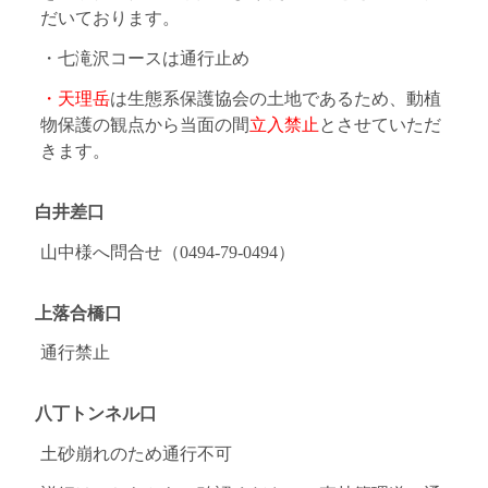
だいております。
・七滝沢コースは通行止め
・天理岳
は生態系保護協会の土地であるため、動植
物保護の観点から当面の間
立入禁止
とさせていただ
きます。
白井差口
山中様へ問合せ（0494-79-0494）
上落合橋口
通行禁止
八丁トンネル口
土砂崩れのため通行不可